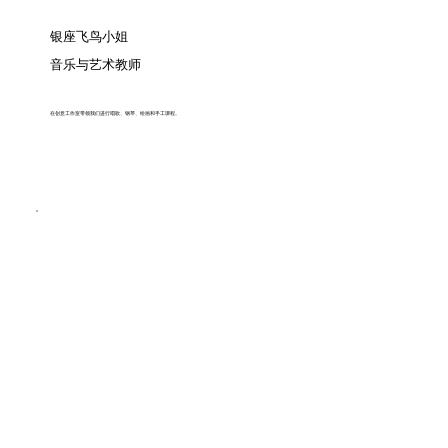
银座飞鸟小姐
音乐与艺术教师
在创意工作室带领我们进行唱歌、钢琴、绘画和手工课程。