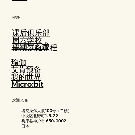
程序
课后俱乐部
周六学校
音乐与艺术
假期强化课程
瑜伽
艾肯预备
我的世界
Micro:bit
欢迎光临
塔克拉尔大厦100号（二楼）
中央区北野町1-5-22
兵库县神户市 650-0002
日本