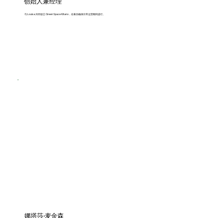
创始人兼经理
与 Louisa 共同创立 Green Space Kitano，在幕后确保日常运营顺利进行。
娜塔莎·麦金森