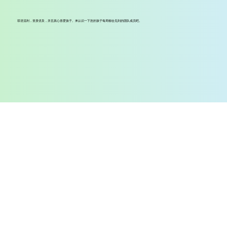
双语流利，资质优良，并且真心喜爱孩子。来认识一下您的孩子每周都会见到的团队成员吧。