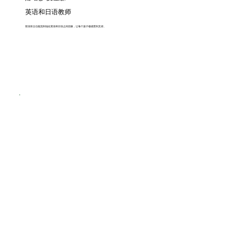
英语和日语教师
双语班主任能流利地在英语和日语之间切换，让每个孩子都感受到支持。