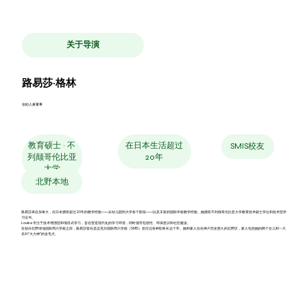
关于导演
路易莎·格林
创始人兼董事
在日本生活超过
教育硕士 · 不
SMIS校友
20年
列颠哥伦比亚
大学
北野本地
路易莎来自加拿大，在日本拥有超过20年的教学经验——从幼儿园到大学各个阶段——以及丰富的国际学校教学经验。她拥有不列颠哥伦比亚大学教育技术硕士学位和技术型学
习证书。
Louisa 专注于技术增强型和项目式学习，旨在营造现代化的学习环境，同时倡导包容性、环保意识和社区建设。
在创办北野绿地国际周六学校之前，路易莎曾在圣迈克尔国际周六学校（SMIS）担任过各种职务长达十年。她和家人住在神户历史悠久的北野区，家人包括她的两个女儿和一只
名叫“大力神”的金毛犬。