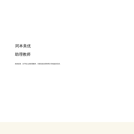
冈本美优
助理教师
热情友善、乐于助人的助理教师，为课后俱乐部和周六学校提供支持。