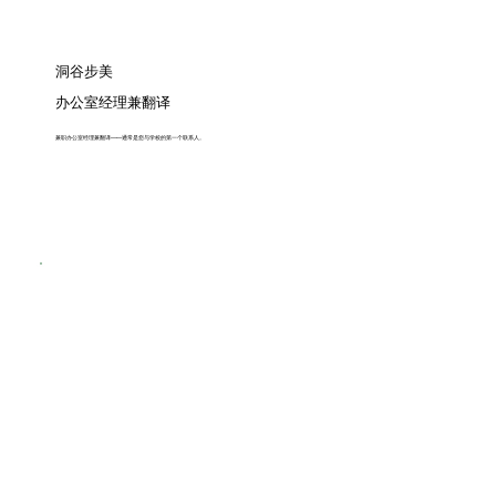
洞谷步美
办公室经理兼翻译
兼职办公室经理兼翻译——通常是您与学校的第一个联系人。