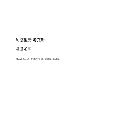
阿德里安·考克斯
瑜伽老师
与 Breath Yoga 合作，带领我们开展儿童、家庭和成人瑜伽课程。