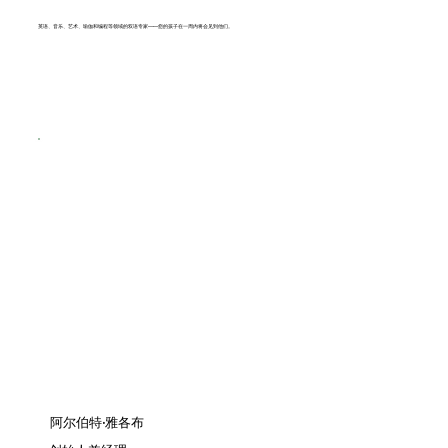
英语、音乐、艺术、瑜伽和编程等领域的双语专家——您的孩子在一周内将会见到他们。
阿尔伯特·雅各布