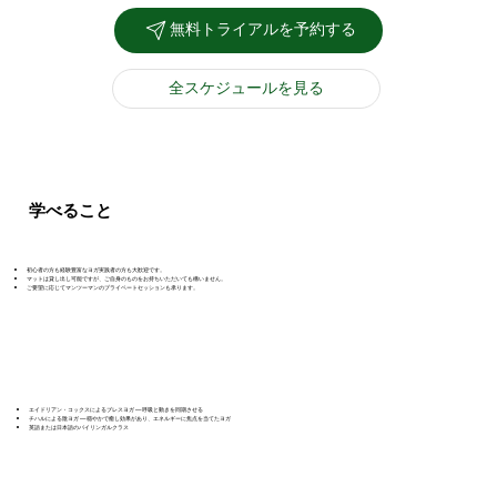
無料トライアルを予約する
全スケジュールを見る
学べること
初心者の方も経験豊富なヨガ実践者の方も大歓迎です。
マットは貸し出し可能ですが、ご自身のものをお持ちいただいても構いません。
ご要望に応じてマンツーマンのプライベートセッションも承ります。
エイドリアン・コックスによるブレスヨガ ― 呼吸と動きを同期させる
チハルによる陰ヨガ ― 穏やかで癒し効果があり、エネルギーに焦点を当てたヨガ
英語または日本語のバイリンガルクラス