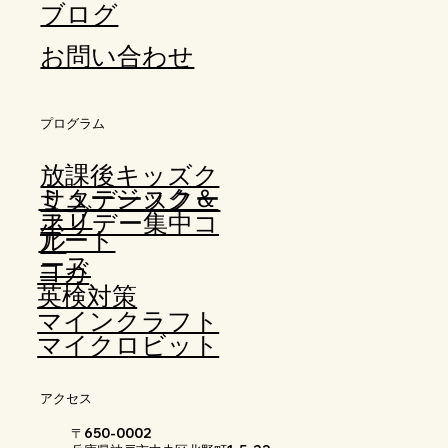
ブログ
お問い合わせ
​プログラム
​放課後キッズク
ミュージック＆
サタデースクー
ラブ
ホリデー集中コ
アート
ル
ース
ヨガ
​英検対策
マインクラフト
マイクロビット
アクセス
〒650-0002