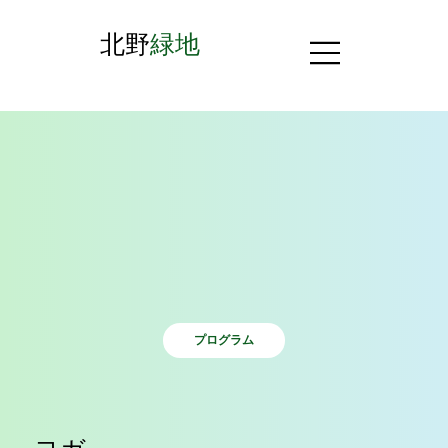
北野
緑地
プログラム