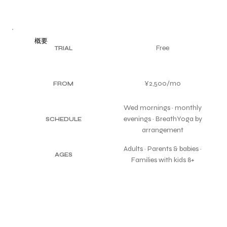
概要
Free
TRIAL
¥2,500/mo
FROM
Wed mornings · monthly
evenings · BreathYoga by
SCHEDULE
arrangement
Adults · Parents & babies ·
AGES
Families with kids 8+