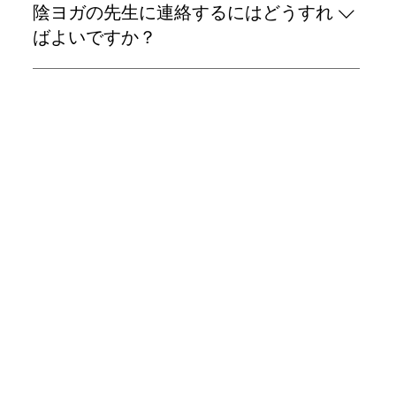
陰ヨガの先生に連絡するにはどうすれ
セッションは、予約制です。
LINE（@Breathyoga）またはメール
ばよいですか？
（adrian@breathyoga.com）でお問い合わせくださ
い。
陰ヨガのセッションやプライベートレッスンのご予
約は、info@yogawithchiharu.comまでご連絡くだ
さい。