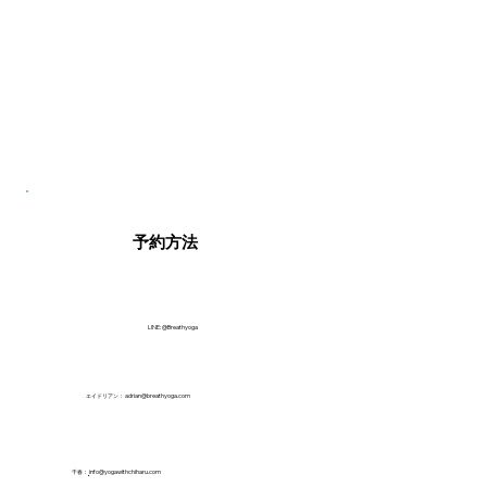
予約方法
LINE: @Breathyoga
エイドリアン：
adrian@breathyoga.com
千春：
info@yogawithchiharu.com