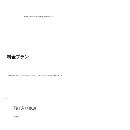
持参するもの：可能であればご自身のマット
料金プラン
ご自身の週に合ったプランをお選びください。欠席された日は別の日に補講できます。
飛び入り参加
2,500円