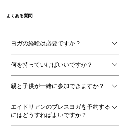
よくある質問
ヨガの経験は必要ですか？
いえいえ、全く問題ありません。どのクラスも参加
何を持っていけばいいですか？
者のレベルに合わせて構成されています。全くの初
心者の方も大歓迎です。
動きやすい服装と水をご持参ください。マットは貸
親と子供が一緒に参加できますか？
し出し可能ですが、ご自身のものをお持ちいただい
ても構いません。
はい、まさにそのために企画されたのが、親子向け
エイドリアンのブレスヨガを予約する
陰ヨガ（水曜午前）と、親子向け陰ヨガ＋瞑想（月
1回、8歳以上のお子様付き）です。
にはどうすればよいですか？
エイドリアンによる90分間の英語でのブレスヨガ