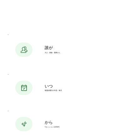
誰が
大人・家族・親御さん
いつ
毎週水曜日の午前・毎月
から
1セッション2,000円