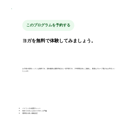
このプログラムを予約する
ヨガを無料で体験してみましょう。
お子様の初回レッスンは無料です。契約義務も書類手続きも一切不要です。24時間以内にご連絡し、最適なグループ選びをお手伝いい
たします。
バイリンガル配置チャット
初めての方にも分かりやすい入門編
透明性の高い価格設定