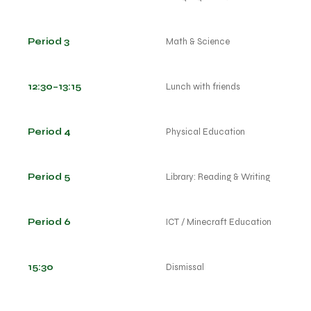
Period 3
Math & Science
12:30–13:15
Lunch with friends
Period 4
Physical Education
Period 5
Library: Reading & Writing
Period 6
ICT / Minecraft Education
15:30
Dismissal