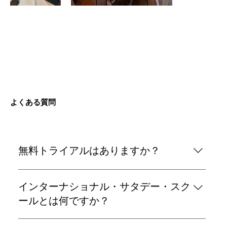
よくある質問
無料トライアルはありますか？
はい、入会前に土曜日に無料体験レッスンを実施し
インターナショナル・サタデー・スク
ますので、お子様を連れて見学・体験してみてくだ
さい。
ールとは何ですか？
上級学習者を対象とした、週1回の終日英語集中プ