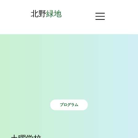
北野
緑地
プログラム