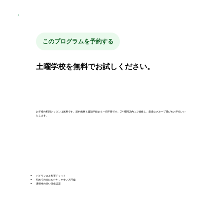
このプログラムを予約する
土曜学校を無料でお試しください。
お子様の初回レッスンは無料です。契約義務も書類手続きも一切不要です。24時間以内にご連絡し、最適なグループ選びをお手伝いい
たします。
バイリンガル配置チャット
初めての方にも分かりやすい入門編
透明性の高い価格設定