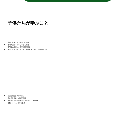
子供たちが学ぶこと
議論、討論、そして批判的思考
社内英語ライブラリーから読書
専門家の指導による英検試験対策
ヨガ、マインドフルネス、屋外体育、遠足、地域イベント
国語と週ごとの作文日記
社会科とグローバル市民権
実践的な数学と科学を取り入れたSTEAM教育
ICTとマインクラフト教育