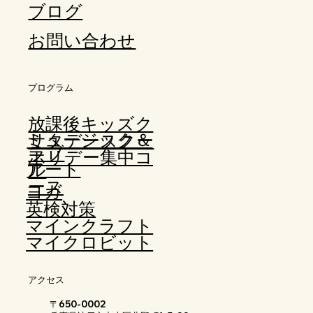
ブログ
お問い合わせ
​プログラム
​放課後キッズク
ミュージック＆
サタデースクー
ラブ
ホリデー集中コ
アート
ル
ース
ヨガ
​英検対策
マインクラフト
マイクロビット
アクセス
〒650-0002