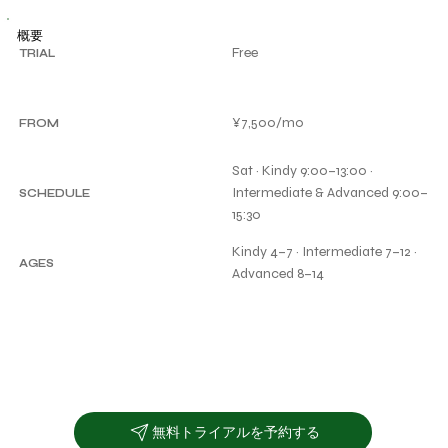
概要
Free
TRIAL
¥7,500/mo
FROM
Sat · Kindy 9:00–13:00 ·
Intermediate & Advanced 9:00–
SCHEDULE
15:30
Kindy 4–7 · Intermediate 7–12 ·
AGES
Advanced 8–14
無料トライアルを予約する