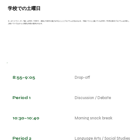
学校での土曜日
キンダークラス（4～7歳）は9:00～13:00で、昼食と午前中の遊びを中心としたプログラムが含まれます。中級クラスと上級クラスは9:00～15:30の終日プログラムを共有し、
上級クラスではさらに高度な内容が提供されます。
8:55–9:05
Drop-off
Period 1
Discussion / Debate
10:30–10:40
Morning snack break
Period 2
Language Arts / Social Studies