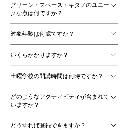
グリーン・スペース・キタノのユニー
ログラム。CLIL（内容言語統合型学習）とプロジ
ェクト型アクティビティを通して、コミュニケーシ
クな点は何ですか？
ョン能力、創造性、チームワークを重視します。
私たちは、従来の教室の枠を超えた、実践的で没入
対象年齢は何歳ですか？
型の英語学習環境を提供します。少人数制のフレン
ドリーなクラスは、創造性、批判的思考力、そして
グローバル市民意識を育み、すべての子どもたちに
メインプログラムは7歳から16歳まで、ジュニア土
いくらかかりますか？
とって楽しく有意義な学習を実現します。
曜クラスは4歳から7歳までが対象です。
メインプログラム：終日15,000円、または半日
土曜学校の開講時間は何時ですか？
（9:00～12:30）9,000円（1セッションあたり）。
ジュニアクラス：1日7,500円。入学金：入学金
15,000円、技術コース10,000円（メインプログラム
メインプログラムは9:00～15:30、ジュニアクラス
どのようなアクティビティが含まれて
のみ）。
は9:00～13:00（昼食付き）。特別な事情がある場
合は飛び入り参加も可能です。詳細はお問い合わせ
いますか？
ください。
国語、社会科、STEAM（数学を含む）、ICT、マイ
どうすれば登録できますか？
ンクラフト教育、読書と日記、ディスカッションと