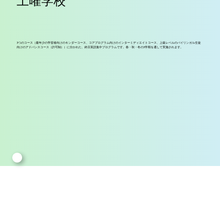
土曜学校
3つのコース（最年少の学習者向けのキンダーコース、コアプログラム向けのインターミディエイトコース、上級レベルのバイリンガル生徒
向けのアドバンスコース（許可制））に分かれた、終日英語集中プログラムです。春・秋・冬の3学期を通して実施されます。