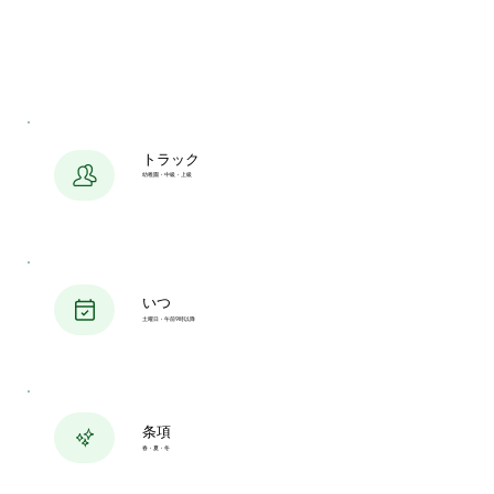
トラック
幼稚園・中級・上級
いつ
土曜日・午前9時以降
条項
春・夏・冬